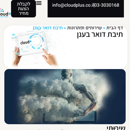
לקבלת
info@cloudplus.co.il
03-3030168
הצעת
מחיר
דף הבית
»
שירותים ופתרונות
»
תיבת דואר בענן
תיבת דואר בענן
ירותי