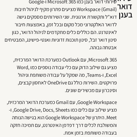
שירותי דואר בענן כמו Microsoft 365 ו-Google
ואר
Workspace (Gmail) מציעים פתרון מקיף לניהול תיבות
ענן
דוא"ל ותקשורת ארגונית. שני השירותים מספקים גישה
לדואר האלקטרוני מכל מקום ובכל זמן, באמצעות חיבור
לאינטרנט. הם כוללים כלים מתקדמים לניהול הדואר, כגון
סינון דואר זבל, סינון תוכנות זדוניות ואנטי-פישינג, המבטיחים
אבטחה גבוהה.
Microsoft 365, עם Outlook כמערכת הדואר המרכזית,
מציע גם שילוב הדוק עם כלי עבודה נוספים כמו Word,
Excel, ו-Teams, מה שמקל על עבודה משותפת וניהול
פרויקטים. השירות כולל גם OneDrive לאחסון קבצים,
וסינכרון עם מכשירים שונים.
Google Workspace, עם Gmail כמערכת הדואר המרכזית,
מציע שילוב עם כלים כמו Google Drive, Docs, Sheets, ו-
Meet. היתרון של Google Workspace הוא בגישה הנוחה
והמשולבת לכלים דרך דפדפן האינטרנט, עם תמיכה חזקה
בעבודה משותפת בזמן אמת.