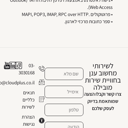
• גישה לאינטרנט באמצעות דפדפן לתיבת הדואר (Outlook
Web Access).
• פרוטוקולים .MAPI, POP3, IMAP, RPC over HTTP
• ספר כתובות מרכזי לארגון.
לשירותי
03-
מחשוב ענן
3030168
בחוויית שירות
info@cloudplus.co.il
מובילה
תנאים
צרו קשר וקבלו הצעה
כלליים
שמותאמת בדיוק
לשירות
לעסק שלכם
הצהרת
נגישות