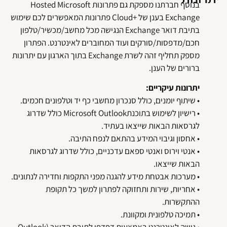
בנוסף חברתנו מספקת גם פתרונות Hosted Microsoft
Exchange בענן של +Cloud פתרונות המאפשרים לכם שימוש
בתיבת דואר Exchange הנגישה מכל מחשב/מכשיר/טלפון
חכם/מדפסות/סורקים ועוד המחוברים לאינטרנט. הפתרון
מספק תחליף זהה לשרת Exchange בתוך הארגון עם יתרונות
ברורים של הענן.
יתרונות עיקריים:
• שיתוף יומנים, כולל סנכרון מחשבי כף יד וטלפונים חכמים.
• רישיון לשימוש בתוכנתMicrosoft Outlook כולל שדרוג
לגרסאות הבאות שייצאו בעתיד.
• אחסון וגיבוי המידע בהתאם לנפח התיבה.
• אנטי וירוס ואנטי ספאם עדכניים, כולל שדרוג לגרסאות
הבאות שייצאו.
• מערכות אבטחת מידע להגנה מפני התקפות וחדירה לנתונים.
• אחריות, שירות ותחזוקה לפתרון למשך כל תקופת
ההתקשרות.
• תמיכה טלפונית ומקוונת.