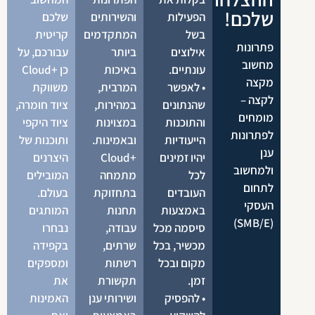
שלכם!
הפעילות
והשירותים
שלכם
בשל
המתקדמים
קריטית
פתרונות
אילוצים
ביותר
עבורכם, על
מחשוב
עונתיים.
באיכות
כן +Cloud
מקצה
• לאפשר
המרבית,
משווקת
לקצה –
שהנתונים
במהירות,
ציוד חומרה,
מומחים
והתוכנות
במצוינות
ציוד היקפי
לפתרונות
הייעודיות
ובאמינות.
ותוכנות של
ענן
יהיו זמינים
+Cloud
היצרנים
ולמחשוב
לכל
מתמחה
המובילים
לתחום
העובדים
בתחזוקת
בעולם.
העסקי
באמצעות
תחנות
המותגים
(SMB/E)
סיסמה מכל
עבודה,
נבחרו
מכשיר, בכל
שרתים,
בקפידה
מקום ובכל
רשתות
ומספקים
זמן.
תקשורת
את
• להפסיק
ושירותי ענן
האמינות