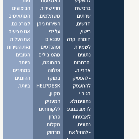
להשקיע
באמצעות
ואת
ברכישת
חוזי שירות
הביצועים
שרתים
משתלמים.
המתאימים
חדשים,
השירות ניתן
לצורכיכם.
רישוי,
על ידי
אנו מציעים
חומרה יקרה
טכנאים
את העלות
לשמירת
ומהנדסים
ואת השירות
נתונים
מהמובילים
הטובים
והרחבות
בתחומם,
ביותר
אחריות.
ומלווה
במחירים
• להפסיק
במוקד
ההוגנים
להתעסק
HELPDESK
ביותר.
בגיבוי
מקוון,
נתונים ולא
המעניק
לדאוג בנוגע
ללקוחותינו
לאבטחת
פתרון
נתונים.
תקלות
• להוזיל את
מרחוק