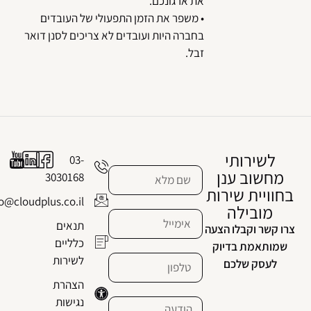
את ארגונכם.
• משפר את הזמן התפעולי של העובדים
בחברה היות ועובדים לא צריכים לסנן דואר
זבל.
לשירותי
03-
מחשוב ענן
3030168
בחוויית שירות
info@cloudplus.co.il
מובילה
תנאים
צרו קשר וקבלו הצעה
כלליים
שמותאמת בדיוק
לשירות
לעסק שלכם
הצהרת
נגישות