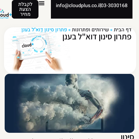
לקבלת
info@cloudplus.co.il
03-3030168
הצעת
מחיר
דף הבית
»
שירותים ופתרונות
»
פתרון סינון דוא"ל בענן
פתרון סינון דוא"ל בענן
ינון