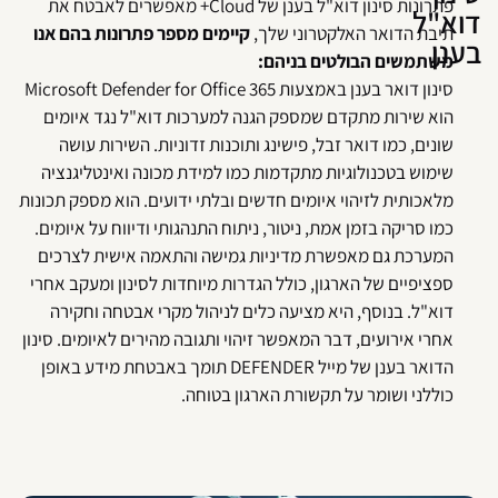
פתרונות סינון דוא"ל בענן של Cloud+ מאפשרים לאבטח את
וא"ל
תיבת הדואר האלקטרוני שלך,
קיימים מספר פתרונות בהם אנו
ענן
משתמשים הבולטים בניהם:
סינון דואר בענן באמצעות Microsoft Defender for Office 365
הוא שירות מתקדם שמספק הגנה למערכות דוא"ל נגד איומים
שונים, כמו דואר זבל, פישינג ותוכנות זדוניות. השירות עושה
שימוש בטכנולוגיות מתקדמות כמו למידת מכונה ואינטליגנציה
מלאכותית לזיהוי איומים חדשים ובלתי ידועים. הוא מספק תכונות
כמו סריקה בזמן אמת, ניטור, ניתוח התנהגותי ודיווח על איומים.
המערכת גם מאפשרת מדיניות גמישה והתאמה אישית לצרכים
ספציפיים של הארגון, כולל הגדרות מיוחדות לסינון ומעקב אחרי
דוא"ל. בנוסף, היא מציעה כלים לניהול מקרי אבטחה וחקירה
אחרי אירועים, דבר המאפשר זיהוי ותגובה מהירים לאיומים. סינון
הדואר בענן של מייל DEFENDER תומך באבטחת מידע באופן
כוללני ושומר על תקשורת הארגון בטוחה.