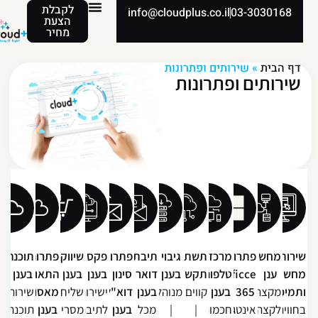
לקבלת
info@cloudplus.co.il
03-3030168
הצעת
מחיר
דף הבית
»
שירותים ופתרונות
שירותים ופתרונות
ירותי
מחשוב
פתרונות
מרכזיות
תשתיות
גיבוי
תיבת
פתרון
פקס
שיווק
פתרונות
תוכנה
חשוב
ענן
Oficce
טלפוניה
תקשורת
בענן
דואר
סינון
בענן
בענן
בענן
התאוששות
תמיכה
מקצה
365
בענן
קווים
מנוהל
בענן
דוא"ל
ישירות
שליחת
מאסון
שירותי
חווית
לקצה
אינטגרציה
חכמות
|
|
מכל
בענן
לתיבת
מסרים
בענן
תוכנה