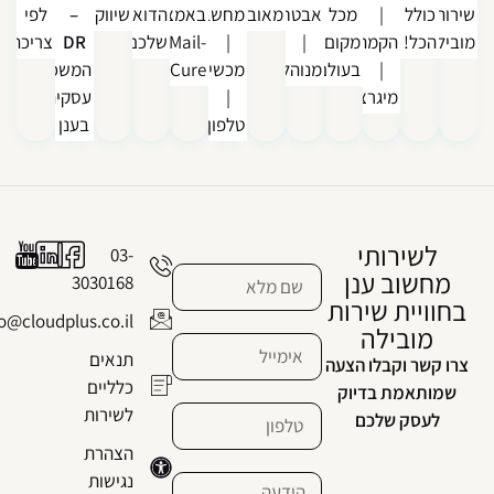
ירות
כולל
|
מכל
אבטחה
מאובטח
מחשב
באמצעות
הדוא"ל
שיווקים
–
לפי
ובילה!
הכל!
הקמה
מקום
|
|
Mail-
שלכם
DR
צריכה
|
בעולם
מנוהל
מכשיר
SeCure
המשכיות
מיגרציה
|
עסקית
טלפון
בענן
לשירותי
03-
מחשוב ענן
3030168
בחוויית שירות
info@cloudplus.co.il
מובילה
תנאים
צרו קשר וקבלו הצעה
כלליים
שמותאמת בדיוק
לשירות
לעסק שלכם
הצהרת
נגישות