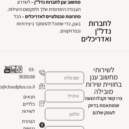
מחשוב ענן לחברות נדל"ן –
לשדרוג
העבודה היומיומית שלך ולמקסום היעילות.
פתרונות טכנולוגיים לאדריכלים –
הכל
לחברות
בענן, כדי שתוכל להתמקד ביצירתיות
נדל"ן
ובפרויקטים.
ואדריכלים
לשירותי
03-
מחשוב ענן
3030168
בחוויית שירות
info@cloudplus.co.il
מובילה
תנאים
צרו קשר וקבלו הצעה
כלליים
שמותאמת בדיוק
לשירות
לעסק שלכם
הצהרת
נגישות