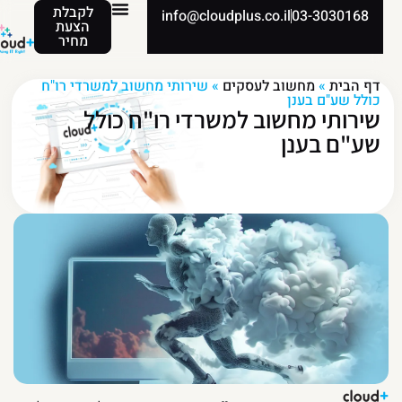
לקבלת
info@cloudplus.co.il
03-3030168
הצעת
מחיר
דף הבית
»
מחשוב לעסקים
»
שירותי מחשוב למשרדי רו"ח
כולל שע"ם בענן
שירותי מחשוב למשרדי רו"ח כולל
שע"ם בענן