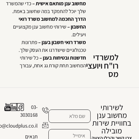
מחשוב ענן מותאם אישית –
כדי שהמשרד
שלך יוכל להתמקד במה שחשוב באמת.
הדרך החכמה למחשוב משרד רואי
החשבון –
שירותי מחשוב ענן מקצועיים
ויעילים.
משרד רואי חשבון בענן –
פתרונות
טכנולוגיים שישדרגו את העסק שלך.
למשרדי
חדשנות ובטיחות בענן –
כל שירותי
רו"ח ויועצי
המחשוב תחת קורת גג אחת, עבורך
מס
לשירותי
03-
מחשוב ענן
3030168
בחוויית שירות
info@cloudplus.co.il
מובילה
תנאים
צרו קשר וקבלו הצעה