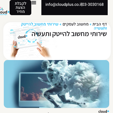
לקבלת
info@cloudplus.co.il
03-3030168
הצעת
מחיר
דף הבית
»
מחשוב לעסקים
»
שירותי מחשוב להייטק
ותעשיה
שירותי מחשוב להייטק ותעשיה